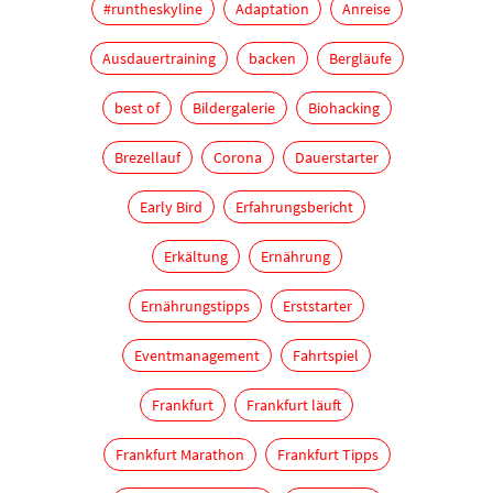
#runtheskyline
Adaptation
Anreise
Ausdauertraining
backen
Bergläufe
best of
Bildergalerie
Biohacking
Brezellauf
Corona
Dauerstarter
Early Bird
Erfahrungsbericht
Erkältung
Ernährung
Ernährungstipps
Erststarter
Eventmanagement
Fahrtspiel
Frankfurt
Frankfurt läuft
Frankfurt Marathon
Frankfurt Tipps