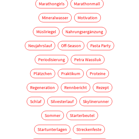
Marathongirls
Marathonmall
Mineralwasser
Motivation
Müsliriegel
Nahrungsergänzung
Neujahrslauf
Off-Season
Pasta Party
Periodisierung
Petra Wassiluk
Plätzchen
Praktikum
Proteine
Regeneration
Rennbericht
Rezept
Schlaf
Silvesterlauf
Skylinerunner
Sommer
Starterbeutel
Startunterlagen
Streckenfeste