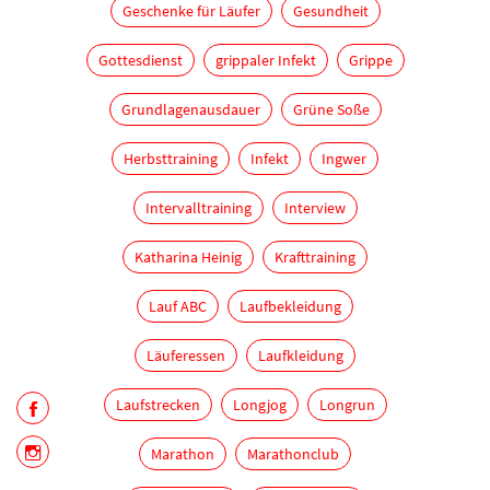
Geschenke für Läufer
Gesundheit
Gottesdienst
grippaler Infekt
Grippe
Grundlagenausdauer
Grüne Soße
Herbsttraining
Infekt
Ingwer
Intervalltraining
Interview
Katharina Heinig
Krafttraining
Lauf ABC
Laufbekleidung
Läuferessen
Laufkleidung
Laufstrecken
Longjog
Longrun
Marathon
Marathonclub