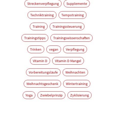
Streckenverpflegung
Supplemente
Techniktraining
Tempotraining
Training
Trainingssteuerung
Trainingstipps
Trainingswissenschaften
Trinken
vegan
Verpflegung
Vitamin D
Vitamin D Mangel
Vorbereitungsläufe
Weihnachten
Weihnachtsgeschenk
Wintertraining
Yoga
Zwiebelprinzip
Zyklisierung