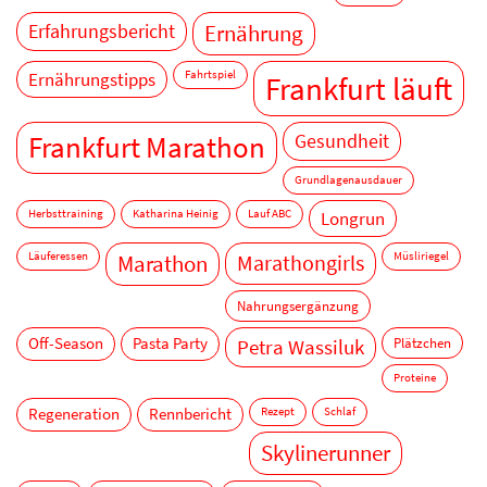
Erfahrungsbericht
Ernährung
Ernährungstipps
Fahrtspiel
Frankfurt läuft
Gesundheit
Frankfurt Marathon
Grundlagenausdauer
Herbsttraining
Katharina Heinig
Lauf ABC
Longrun
Läuferessen
Marathon
Marathongirls
Müsliriegel
Nahrungsergänzung
Off-Season
Pasta Party
Plätzchen
Petra Wassiluk
Proteine
Regeneration
Rennbericht
Rezept
Schlaf
Skylinerunner