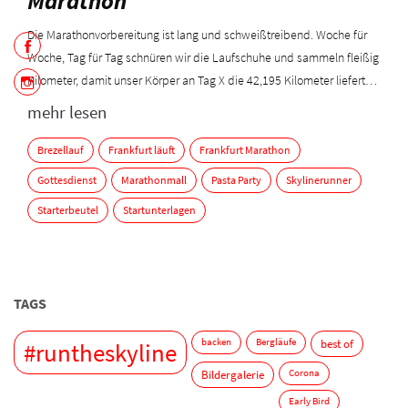
Marathon
Die Marathonvorbereitung ist lang und schweißtreibend. Woche für
Woche, Tag für Tag schnüren wir die Laufschuhe und sammeln fleißig
Kilometer, damit unser Körper an Tag X die 42,195 Kilometer liefert…
mehr lesen
Brezellauf
Frankfurt läuft
Frankfurt Marathon
Gottesdienst
Marathonmall
Pasta Party
Skylinerunner
Starterbeutel
Startunterlagen
TAGS
backen
Bergläufe
best of
#runtheskyline
Bildergalerie
Corona
Early Bird